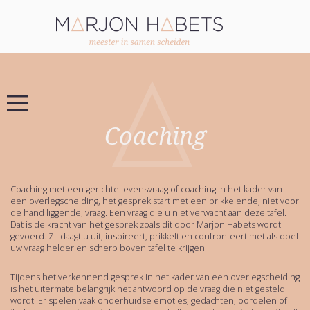
Coaching
Coaching met een gerichte levensvraag of coaching in het kader van
een overlegscheiding, het gesprek start met een prikkelende, niet voor
de hand liggende, vraag. Een vraag die u niet verwacht aan deze tafel.
Dat is de kracht van het gesprek zoals dit door Marjon Habets wordt
gevoerd. Zij daagt u uit, inspireert, prikkelt en confronteert met als doel
uw vraag helder en scherp boven tafel te krijgen
Tijdens het verkennend gesprek in het kader van een overlegscheiding
is het uitermate belangrijk het antwoord op de vraag die niet gesteld
wordt. Er spelen vaak onderhuidse emoties, gedachten, oordelen of